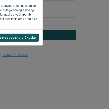
o delovanje spletne strani in
 je prilagojeno oglaševanje
formacije o vaši uporabi
nik? Izpolnite '
'.
oli prekličete prek orodja za
POŠLJI POVEZAVO
se neobvezne piškotke
avo
Terms of Service
-
.