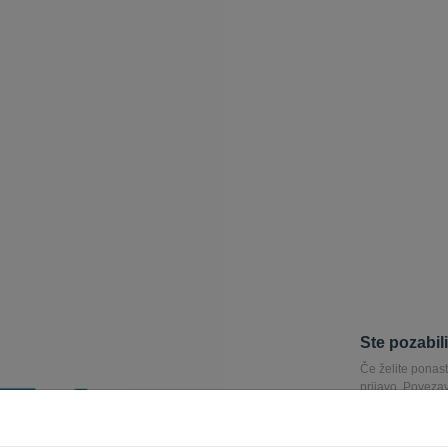
Ste pozabil
Če želite ponast
prijavo. Poveza
ponastavitev ge
E-pošta