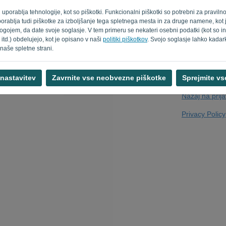
ani uporablja tehnologije, kot so piškotki. Funkcionalni piškotki so potrebni za praviln
t uporablja tudi piškotke za izboljšanje tega spletnega mesta in za druge namene, kot
ogojem, da date svoje soglasje. V tem primeru se nekateri osebni podatki (kot so in
Ali niste računal
 itd.) obdelujejo, kot je opisano v naši
politiki piškotkov
. Svojo soglasje lahko kadark
naše spletne strani.
 nastavitev
Zavrnite vse neobvezne piškotke
Sprejmite v
Nazaj na prij
Privacy Policy