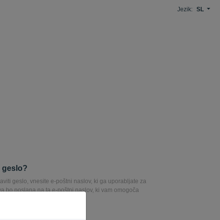
Jezik:
SL
i geslo?
aviti geslo, vnesite e-poštni naslov, ki ga uporabljate za
va bo poslana na ta e-poštni naslov, ki vam omogoča
sla.