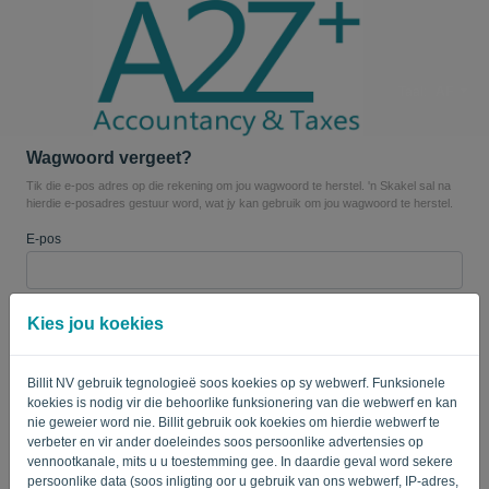
Taal:
AF
Wagwoord vergeet?
Tik die e-pos adres op die rekening om jou wagwoord te herstel. 'n Skakel sal na
hierdie e-posadres gestuur word, wat jy kan gebruik om jou wagwoord te herstel.
E-pos
Is jy nie 'n rekenaar nie? Vul '
' in.
Kies jou koekies
Billit NV gebruik tegnologieë soos koekies op sy webwerf. Funksionele
koekies is nodig vir die behoorlike funksionering van die webwerf en kan
STUUR SKAKEL
nie geweier word nie. Billit gebruik ook koekies om hierdie webwerf te
verbeter en vir ander doeleindes soos persoonlike advertensies op
Terug na die aanmeldbladsy
vennootkanale, mits u u toestemming gee. In daardie geval word sekere
persoonlike data (soos inligting oor u gebruik van ons webwerf, IP-adres,