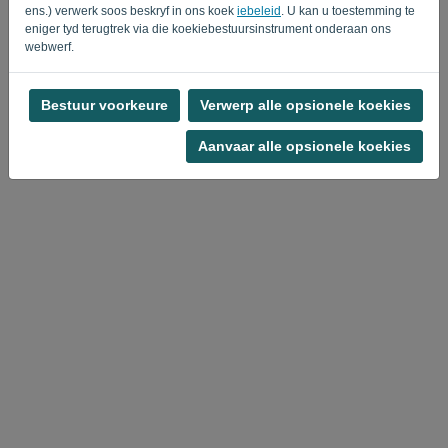
Privacy Policy
Terms of Service
-
.
ens.) verwerk soos beskryf in ons koek
iebeleid
. U kan u toestemming te
eniger tyd terugtrek via die koekiebestuursinstrument onderaan ons
webwerf.
Bestuur voorkeure
Verwerp alle opsionele koekies
Aanvaar alle opsionele koekies