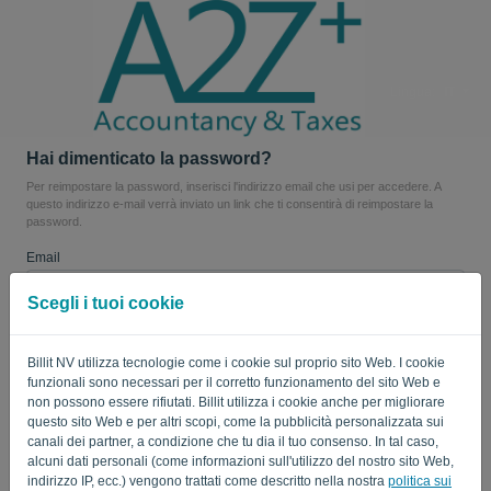
Lingua:
IT
Hai dimenticato la password?
Per reimpostare la password, inserisci l'indirizzo email che usi per accedere. A
questo indirizzo e-mail verrà inviato un link che ti consentirà di reimpostare la
password.
Email
Scegli i tuoi cookie
Non sei un computer? Compila '
'.
Billit NV utilizza tecnologie come i cookie sul proprio sito Web. I cookie
funzionali sono necessari per il corretto funzionamento del sito Web e
non possono essere rifiutati. Billit utilizza i cookie anche per migliorare
questo sito Web e per altri scopi, come la pubblicità personalizzata sui
INVIA LINK
canali dei partner, a condizione che tu dia il tuo consenso. In tal caso,
alcuni dati personali (come informazioni sull'utilizzo del nostro sito Web,
Torna al login
indirizzo IP, ecc.) vengono trattati come descritto nella nostra
politica sui