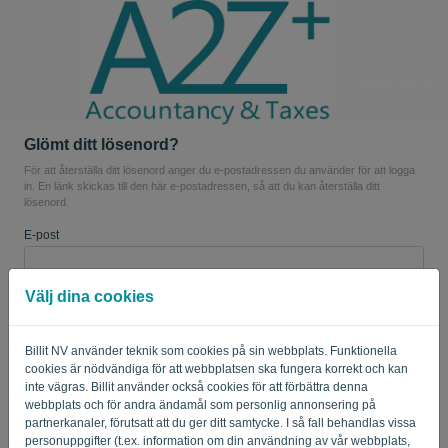
språk:
SV
Glömt ditt lösenord?
För att återställa ditt lösenord anger du e-postadressen du använder för att logga
in. En länk skickas till den här e-postadressen, så att du kan återställa ditt
lösenord.
E-post
Välj dina cookies
Är du inte en dator? Fyll i '
'.
Billit NV använder teknik som cookies på sin webbplats. Funktionella
cookies är nödvändiga för att webbplatsen ska fungera korrekt och kan
SKICKA LÄNK
inte vägras. Billit använder också cookies för att förbättra denna
webbplats och för andra ändamål som personlig annonsering på
partnerkanaler, förutsatt att du ger ditt samtycke. I så fall behandlas vissa
Tillbaka till inloggning
personuppgifter (t.ex. information om din användning av vår webbplats,