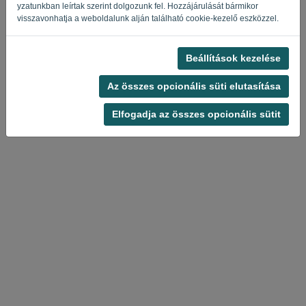
Privacy Policy
Terms of Service
-
.
yzatunkban leírtak szerint dolgozunk fel. Hozzájárulását bármikor
visszavonhatja a weboldalunk alján található cookie-kezelő eszközzel.
Beállítások kezelése
Az összes opcionális süti elutasítása
Elfogadja az összes opcionális sütit