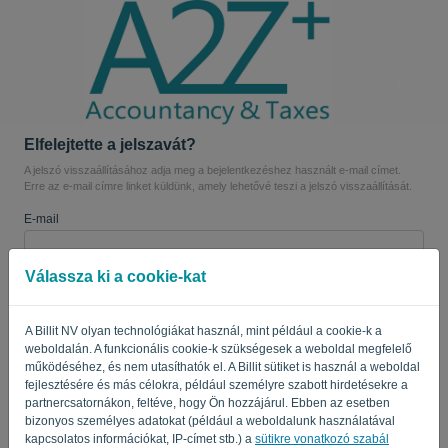
Nyelv:
HU
Elfelejtette a jelszavát?
A jelszó visszaállításához adja meg a bejelentkezéshez használt e-mail címet.
Erre az e-mail címre linket küldünk, amely lehetővé teszi a jelszó visszaállítását.
E-mail
Válassza ki a cookie-kat
Nem vagy számítógép? Töltse ki a '
' parancsot.
A Billit NV olyan technológiákat használ, mint például a cookie-k a
weboldalán. A funkcionális cookie-k szükségesek a weboldal megfelelő
működéséhez, és nem utasíthatók el. A Billit sütiket is használ a weboldal
LINK KÜLDÉSE
fejlesztésére és más célokra, például személyre szabott hirdetésekre a
partnercsatornákon, feltéve, hogy Ön hozzájárul. Ebben az esetben
Vissza a bejelentkezéshez
bizonyos személyes adatokat (például a weboldalunk használatával
kapcsolatos információkat, IP-címet stb.) a
sütikre vonatkozó szabál