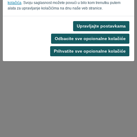
Privacy Policy
Terms of Service
-
.
kolačića
. Svoju saglasnost možete povući u bilo kom trenutku putem
alata za upravljanje kolačićima na dnu naše veb stranice.
Upravljajte postavkama
Odbacite sve opcionalne kolačiće
Prihvatite sve opcionalne kolačiće