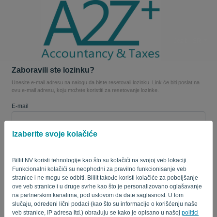
Jezik:
SR
Zaboravili ste lozinku?
Unesite e-mail adresu na nalogu da biste resetovali lozinku. Link će biti poslat na
ovu e-mail adresu, koju možete koristiti za resetovanje lozinke.
E-mail
Izaberite svoje kolačiće
Zar nisi kompjuter? Popunite '
'.
Billit NV koristi tehnologije kao što su kolačići na svojoj veb lokaciji.
Funkcionalni kolačići su neophodni za pravilno funkcionisanje veb
stranice i ne mogu se odbiti. Billit takođe koristi kolačiće za poboljšanje
POŠALJI LINK
ove veb stranice i u druge svrhe kao što je personalizovano oglašavanje
na partnerskim kanalima, pod uslovom da date saglasnost. U tom
Nazad na stranicu za prijavu
slučaju, određeni lični podaci (kao što su informacije o korišćenju naše
veb stranice, IP adresa itd.) obrađuju se kako je opisano u našoj
politici