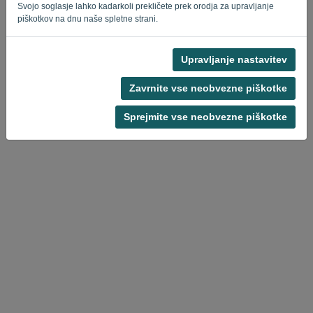
Svojo soglasje lahko kadarkoli prekličete prek orodja za upravljanje
piškotkov na dnu naše spletne strani.
Upravljanje nastavitev
Pravilnik o zasebnosti
-
Pogoji in določila
Zavrnite vse neobvezne piškotke
Sprejmite vse neobvezne piškotke