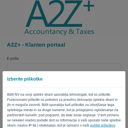
Jezik:
SL
A2Z+ - Klanten portaal
E-pošta
Izberite piškotke
Geslo
Billit NV na svoji spletni strani uporablja tehnologije, kot so piškotki.
Funkcionalni piškotki so potrebni za pravilno delovanje spletne strani in
Spomni me
Pozabljeno geslo?
jih ni mogoče zavrniti. Billit uporablja tudi piškotke za izboljšanje tega
spletnega mesta in za druge namene, kot je prilagojeno oglaševanje na
partnerskih kanalih, pod pogojem, da date svoje soglasje. V tem primeru
PRIJAVA
se nekateri osebni podatki (kot so informacije o vaši uporabi naše spletne
strani, naslov IP itd.) obdelujejo, kot je opisano v naši
politiki piškotkov
.