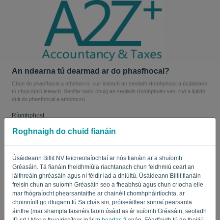
Teanga:
DUL
An ndearna tú dearmad ar do phasfhocal?
Chun do phasfhocal a athshocrú, cuir isteach an seoladh ríomhphoist a úsáideann
tú chun síniú isteach. Seolfar nasc chuig an seoladh ríomhphoist seo, rud a ligfidh
duit do phasfhocal a athshocrú.
Ríomhphost
Roghnaigh do chuid fianáin
Nach ríomhaire tú? Líon isteach '
'.
Úsáideann Billit NV teicneolaíochtaí ar nós fianáin ar a shuíomh
Gréasáin. Tá fianáin fheidhmiúla riachtanach chun feidhmiú ceart an
láithreáin ghréasáin agus ní féidir iad a dhiúltú. Úsáideann Billit fianáin
freisin chun an suíomh Gréasáin seo a fheabhsú agus chun críocha eile
SEOL NASC
mar fhógraíocht phearsantaithe ar chainéil chomhpháirtíochta, ar
choinníoll go dtugann tú Sa chás sin, próiseáiltear sonraí pearsanta
áirithe (mar shampla faisnéis faoin úsáid as ár suíomh Gréasáin, seoladh
Ar ais go logáil isteach
IP, srl.) Mar a thuairiscítear inár m
beartas fi
anán. Féadfaidh tú do thoiliú