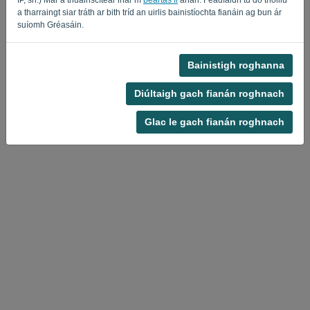
a tharraingt siar tráth ar bith tríd an uirlis bainistíochta fianáin ag bun ár
Privacy Policy
Terms of Service
-
.
suíomh Gréasáin.
Bainistigh roghanna
Diúltaigh gach fianán roghnach
Glac le gach fianán roghnach