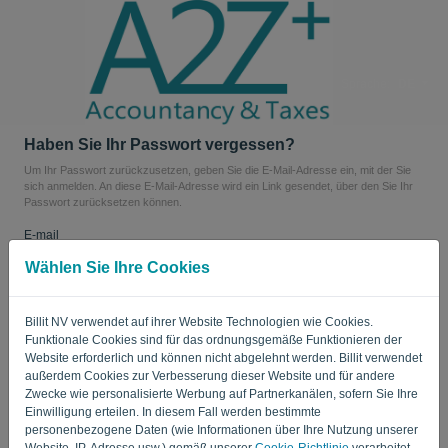
Sprache:
DE
Haben Sie Ihr Passwort vergessen?
Um Ihr Passwort zurückzusetzen, geben Sie die E-Mail-Adresse ein, mit der Sie
sich anmelden. An diese E-Mail-Adresse wird ein Link gesendet, über den Sie Ihr
Passwort zurücksetzen können.
E-mail
Wählen Sie Ihre Cookies
Sind Sie kein Computer? Füllen Sie '
' aus.
Billit NV verwendet auf ihrer Website Technologien wie Cookies.
Funktionale Cookies sind für das ordnungsgemäße Funktionieren der
Website erforderlich und können nicht abgelehnt werden. Billit verwendet
außerdem Cookies zur Verbesserung dieser Website und für andere
LINK SENDEN
Zwecke wie personalisierte Werbung auf Partnerkanälen, sofern Sie Ihre
Einwilligung erteilen. In diesem Fall werden bestimmte
personenbezogene Daten (wie Informationen über Ihre Nutzung unserer
Zurück zum Login
Website, IP-Adresse usw.) gemäß unserer
Cookie-Richtlinie
verarbeitet.