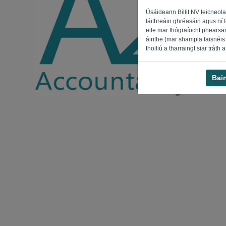
Úsáideann Billit NV teicneola
láithreáin ghréasáin agus ní 
eile mar fhógraíocht phearsan
áirithe (mar shampla faisnéis 
thoiliú a tharraingt siar tráth
Bai