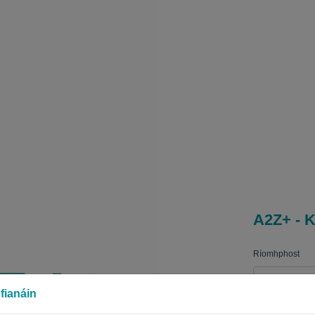
A2Z+ - K
Ríomhphost
fianáin
Pasfhocal