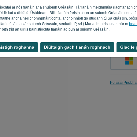
íochtaí ar nós fianáin ar a shuíomh Gréasáin. Tá fianáin fheidhmiúla riachtanach c
féidir iad a dhiúltú. Úsáideann Billit fianáin freisin chun an suíomh Gréasáin seo 
taithe ar chainéil chomhpháirtíochta, ar choinníoll go dtugann tú Sa chás sin, prói
Cuir i gcu
faoin úsáid as ár suíomh Gréasáin, seoladh IP, srl.) Mar a thuairiscítear inár m
beart
 ar bith tríd an uirlis bainistíochta fianáin ag bun ár suíomh Gréasáin.
nistigh roghanna
Diúltaigh gach fianán roghnach
Glac le
Polasaí Príobhá