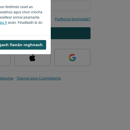
hun feidhmiú ceart an
a fheabhsú agus chun críocha
seáiltear sonraí pearsanta
imhne dom
Pasfhocal dearmadta?
as fi
anán. Féadfaidh tú do
SÍNIGH ISTEACH
 gach fianán roghnach
ideachta
-
Téarmaí agus Coinníollacha