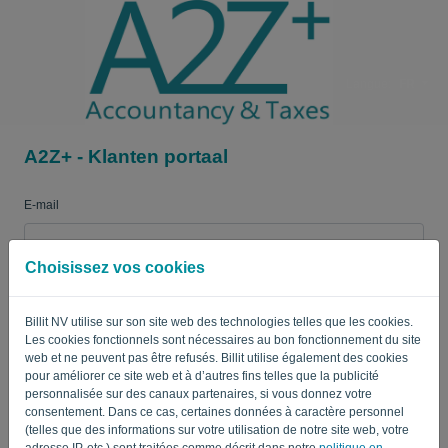
Langue:
FR
A2Z+ - Klanten portaal
E-mail
Choisissez vos cookies
Mot de passe
Billit NV utilise sur son site web des technologies telles que les cookies.
Les cookies fonctionnels sont nécessaires au bon fonctionnement du site
Enregistrer mes identifiants
Mot de passe oublié?
web et ne peuvent pas être refusés. Billit utilise également des cookies
pour améliorer ce site web et à d’autres fins telles que la publicité
personnalisée sur des canaux partenaires, si vous donnez votre
CONNEXION
consentement. Dans ce cas, certaines données à caractère personnel
(telles que des informations sur votre utilisation de notre site web, votre
adresse IP, etc.) sont traitées comme décrit dans notre
politique en