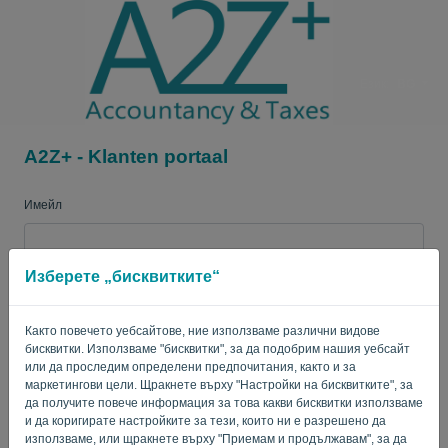
Език:
BG
A2Z+ - Klanten portaal
Имейл
Изберете „бисквитките“
Парола
Както повечето уебсайтове, ние използваме различни видове
бисквитки. Използваме "бисквитки", за да подобрим нашия уебсайт
Запомни ме
Забравена парола?
или да проследим определени предпочитания, както и за
маркетингови цели. Щракнете върху "Настройки на бисквитките", за
да получите повече информация за това какви бисквитки използваме
ВЛИЗАНЕ
и да коригирате настройките за тези, които ни е разрешено да
използваме, или щракнете върху "Приемам и продължавам", за да