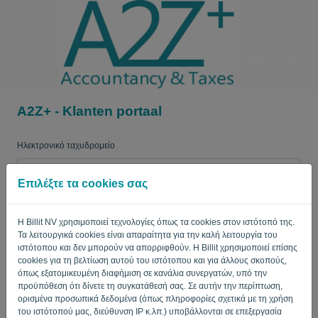
Γλώσσα:
EL
A2Z+ - Klanten portaal
Ηλεκτρονικό ταχυδρομείο
Επιλέξτε τα cookies σας
Κωδικός πρόσβασης
Η Billit NV χρησιμοποιεί τεχνολογίες όπως τα cookies στον ιστότοπό της.
Τα λειτουργικά cookies είναι απαραίτητα για την καλή λειτουργία του
ιστότοπου και δεν μπορούν να απορριφθούν. Η Billit χρησιμοποιεί επίσης
Θύμισε μου
Ξεχάσατε τον κωδικό?
cookies για τη βελτίωση αυτού του ιστότοπου και για άλλους σκοπούς,
όπως εξατομικευμένη διαφήμιση σε κανάλια συνεργατών, υπό την
προϋπόθεση ότι δίνετε τη συγκατάθεσή σας. Σε αυτήν την περίπτωση,
ΕΊΣΟΔΟΣ
ορισμένα προσωπικά δεδομένα (όπως πληροφορίες σχετικά με τη χρήση
του ιστότοπού μας, διεύθυνση IP κ.λπ.) υποβάλλονται σε επεξεργασία