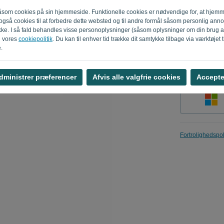
 såsom cookies på sin hjemmeside. Funktionelle cookies er nødvendige for, at hjem
er også cookies til at forbedre dette websted og til andre formål såsom personlig ann
ykke. I så fald behandles visse personoplysninger (såsom oplysninger om din brug 
Mind mig
i vores
cookiepolitik
. Du kan til enhver tid trække dit samtykke tilbage via værktøjet t
.
dministrer præferencer
Afvis alle valgfrie cookies
Accepter
Fortrolighedspol