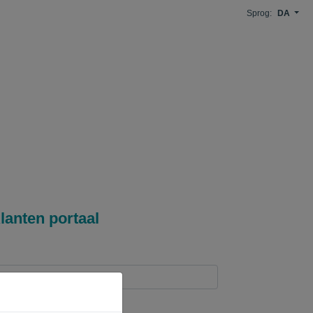
Sprog:
DA
lanten portaal