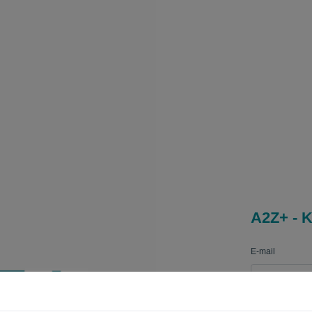
A2Z+ - K
E-mail
Adgangskode