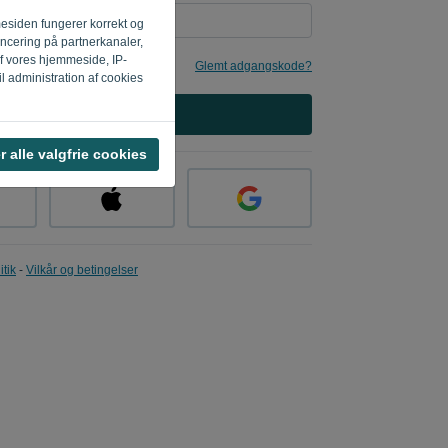
mesiden fungerer korrekt og
oncering på partnerkanaler,
af vores hjemmeside, IP-
Glemt adgangskode?
il administration af cookies
LOG IND
 alle valgfrie cookies
itik
-
Vilkår og betingelser