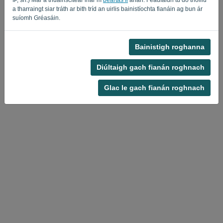
a tharraingt siar tráth ar bith tríd an uirlis bainistíochta fianáin ag bun ár
suíomh Gréasáin.
Bainistigh roghanna
Polasaí Príobháideachta
-
Téarmaí agus Coinníollacha
Diúltaigh gach fianán roghnach
Glac le gach fianán roghnach