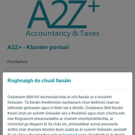
Teanga:
DUL
A2Z+ - Klanten portaal
Ríomhphost
Roghnaigh do chuid fianáin
Pasfhocal
Úsáideann Billit NV teicneolaíochtaí ar nós fianáin ar a shuíomh
Gréasáin. Tá fianáin fheidhmiúla riachtanach chun feidhmiú ceart an
Cuir i gcuimhne dom
Pasfhocal dearmadta?
láithreáin ghréasáin agus ní féidir iad a dhiúltú. Úsáideann Billit fianáin
freisin chun an suíomh Gréasáin seo a fheabhsú agus chun críocha eile
mar fhógraíocht phearsantaithe ar chainéil chomhpháirtíochta, ar
SÍNIGH ISTEACH
choinníoll go dtugann tú Sa chás sin, próiseáiltear sonraí pearsanta
áirithe (mar shampla faisnéis faoin úsáid as ár suíomh Gréasáin, seoladh
IP, srl.) Mar a thuairiscítear inár m
beartas fi
anán. Féadfaidh tú do thoiliú