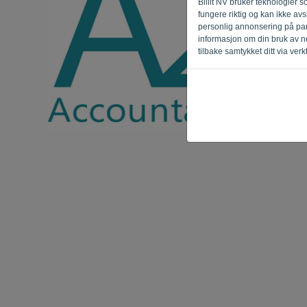
Billit NV bruker teknologier 
fungere riktig og kan ikke avs
personlig annonsering på part
informasjon om din bruk av ne
tilbake samtykket ditt via ver