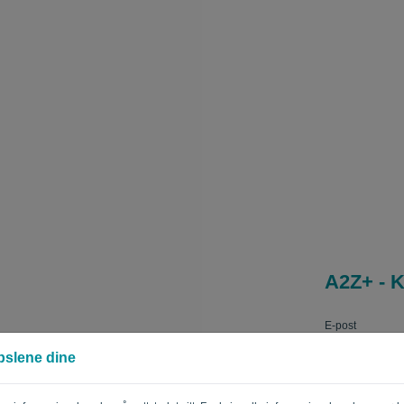
A2Z+ - K
E-post
pslene dine
Passord