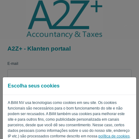
Idioma:
PT
A2Z+ - Klanten portaal
E-mail
Escolha seus cookies
Senha
A Billit NV usa tecnologias como cookies em seu site. Os cookies
funcionais são necessários para o bom funcionamento do site e não
Lembre-me
Senha esquecida?
podem ser recusados. A Billit também usa cookies para melhorar este
site e para outros fins, como publicidade personalizada em canais
parceiros, desde que você dê seu consentimento. Nesse caso, certos
ENTRAR
dados pessoais (como informações sobre o uso do nosso site, endereço
IP etc.) são processados conforme descrito em nossa
política de cookies
.