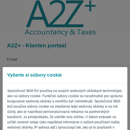
Jazyk:
SK
A2Z+ - Klanten portaal
E-mail
Vyberte si súbory cookie
Heslo
Spoločnosť Billit NV používa na svojich webových stránkach technológie,
ako sú súbory cookie. Funkčné súbory cookie sú nevyhnutné pre správne
fungovanie webovej stránky a nemôžu byť odmietnuté. Spoločnosť Billit
Pripomínajte mi
Zabudnuté heslo?
tiež používa súbory cookie na zlepšenie tejto webovej stránky a na iné
účely, ako je napríklad personalizovaná reklama na partnerských
kanáloch, za predpokladu, že udelíte svoj súhlas. V takom prípade sa
PRIHLÁSIŤ SA
určité osobné údaje (ako napríklad informácie o vašom používaní našej
webovej stránky, IP adresa atď.) spracúvajú tak, ako je to popísané v