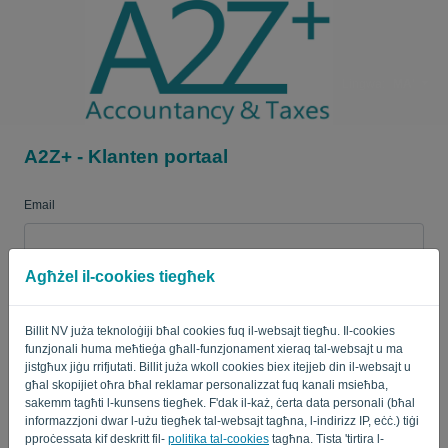
Lingwa:
MA'
A2Z+ - Klanten portaal
Email
Agħżel il-cookies tiegħek
Password
Billit NV juża teknoloġiji bħal cookies fuq il-websajt tiegħu. Il-cookies
funzjonali huma meħtieġa għall-funzjonament xieraq tal-websajt u ma
Fakkarni
Password minsija?
jistgħux jiġu rrifjutati. Billit juża wkoll cookies biex itejjeb din il-websajt u
għal skopijiet oħra bħal reklamar personalizzat fuq kanali msieħba,
sakemm tagħti l-kunsens tiegħek. F'dak il-każ, ċerta data personali (bħal
SINJAL
informazzjoni dwar l-użu tiegħek tal-websajt tagħna, l-indirizz IP, eċċ.) tiġi
pproċessata kif deskritt fil-
politika tal-cookies
tagħna. Tista 'tirtira l-