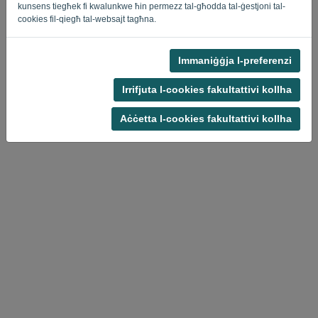
kunsens tiegħek fi kwalunkwe ħin permezz tal-għodda tal-ġestjoni tal-
cookies fil-qiegħ tal-websajt tagħna.
Immaniġġja l-preferenzi
Politika ta 'Privatezza
-
Termini u Kundizzjonijiet
Irrifjuta l-cookies fakultattivi kollha
Aċċetta l-cookies fakultattivi kollha