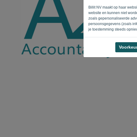
Billit NV maakt op haar webs
website en kunnen niet worde
zoals gepersonaliseerde adve
persoonsgegevens (zoals info
je toestemming steeds opnie
Voorkeu