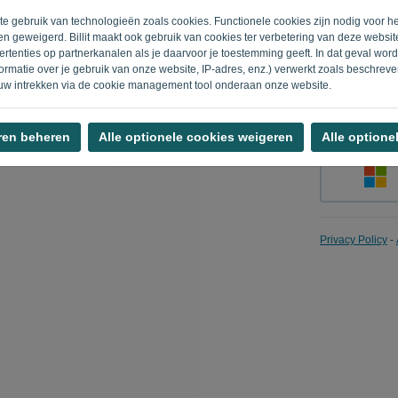
ite gebruik van technologieën zoals cookies. Functionele cookies zijn nodig voor h
n geweigerd. Billit maakt ook gebruik van cookies ter verbetering van deze websi
rtenties op partnerkanalen als je daarvoor je toestemming geeft. In dat geval wo
Herinner m
rmatie over je gebruik van onze website, IP-adres, enz.) verwerkt zoals beschrev
uw intrekken via de cookie management tool onderaan onze website.
ren beheren
Alle optionele cookies weigeren
Alle optione
Privacy Policy
-