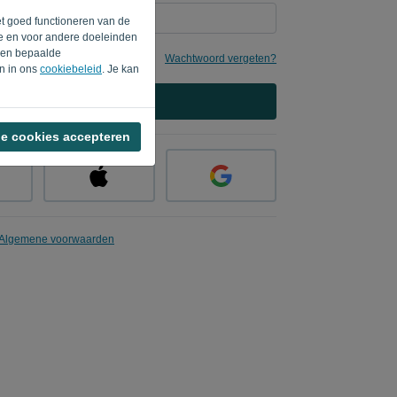
et goed functioneren van de
te en voor andere doeleinden
rden bepaalde
e
Wachtwoord vergeten?
en in ons
cookiebeleid
. Je kan
AANMELDEN
le cookies accepteren
Algemene voorwaarden