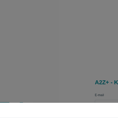
A2Z+ - K
E-mail
Wachtwoord